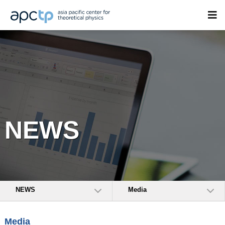
NEWS
NEWS
Media
Media