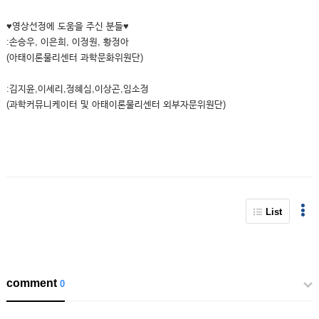
♥영상선정에 도움을 주신 분들♥
:손승우, 이은희, 이정원, 황정아
(아태이론물리센터 과학문화위원단)
:김지윤,이세리,정혜심,이상곤,임소정
(과학커뮤니케이터 및 아태이론물리센터 외부자문위원단)
List
comment
0