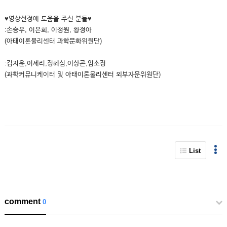
♥영상선정에 도움을 주신 분들♥
:손승우, 이은희, 이정원, 황정아
(아태이론물리센터 과학문화위원단)
:김지윤,이세리,정혜심,이상곤,임소정
(과학커뮤니케이터 및 아태이론물리센터 외부자문위원단)
List
comment
0