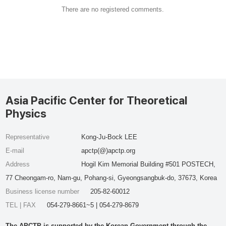
There are no registered comments.
Asia Pacific Center for Theoretical
Physics
Representative
Kong-Ju-Bock LEE
E-mail
apctp(@)apctp.org
Address
Hogil Kim Memorial Building #501 POSTECH,
77 Cheongam-ro, Nam-gu, Pohang-si, Gyeongsangbuk-do, 37673, Korea
Business license number
205-82-60012
TEL | FAX
054-279-8661~5 | 054-279-8679
The APCTP is supported by the Korean Government through the