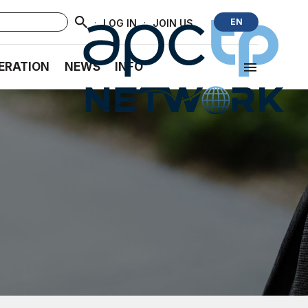
·
·
EN
LOG IN
JOIN US
ERATION
NEWS
INFO