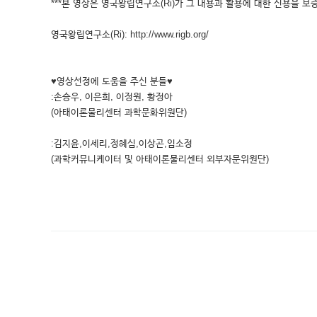
***본 영상은 영국왕립연구소(Ri)가 그 내용과 활용에 대한 신용을 보증
영국왕립연구소(Ri): http://www.rigb.org/
♥영상선정에 도움을 주신 분들♥
:손승우, 이은희, 이정원, 황정아
(아태이론물리센터 과학문화위원단)
:김지윤,이세리,정혜심,이상곤,임소정
(과학커뮤니케이터 및 아태이론물리센터 외부자문위원단)