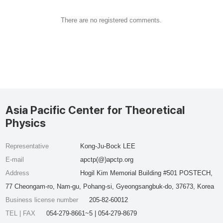
There are no registered comments.
Asia Pacific Center for Theoretical
Physics
Representative
Kong-Ju-Bock LEE
E-mail
apctp(@)apctp.org
Address
Hogil Kim Memorial Building #501 POSTECH,
77 Cheongam-ro, Nam-gu, Pohang-si, Gyeongsangbuk-do, 37673, Korea
Business license number
205-82-60012
TEL | FAX
054-279-8661~5 | 054-279-8679