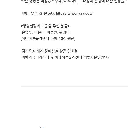
***본 영상은 미항공우주국(NASA)이 그 내용과 활용에 대한 신용을 
미항공우주국(NASA): https://www.nasa.gov/
♥영상선정에 도움을 주신 분들♥
:손승우, 이은희, 이정원, 황정아
(아태이론물리센터 과학문화위원단)
:김지윤,이세리,정혜심,이상곤,임소정
(과학커뮤니케이터 및 아태이론물리센터 외부자문위원단)