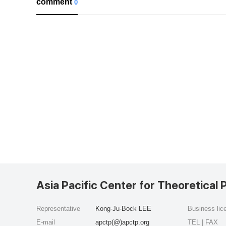
comment
0
Asia Pacific Center for Theoretical 
Representative
Kong-Ju-Bock LEE
Business li
E-mail
apctp(@)apctp.org
TEL | FAX