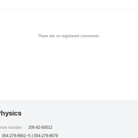
There are no registered comments.
Physics
cense number
205-82-60012
054-279-8661~5 | 054-279-8679