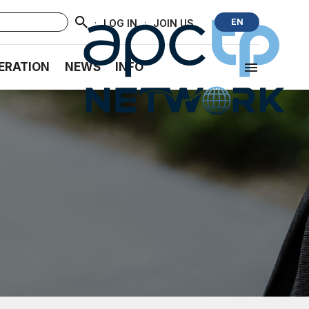
·
·
EN
LOG IN
JOIN US
ERATION
NEWS
INFO