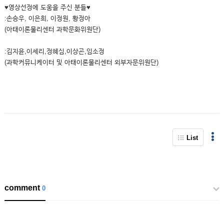
♥영상선정에 도움을 주신 분들♥
:손승우, 이은희, 이정원, 황정아
(아태이론물리센터 과학문화위원단)
:김지윤,이세리,정혜심,이상곤,임소정
(과학커뮤니케이터 및 아태이론물리센터 외부자문위원단)
List
comment
0