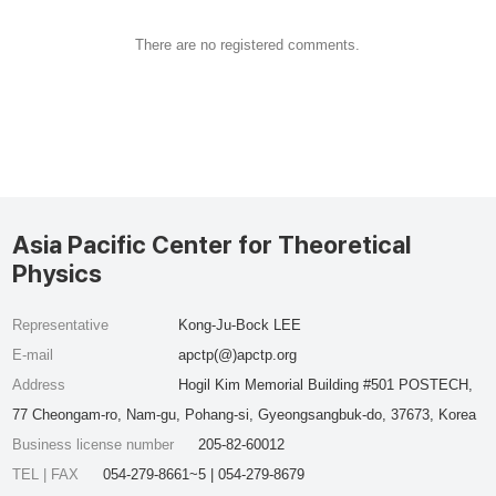
There are no registered comments.
Asia Pacific Center for Theoretical
Physics
Representative
Kong-Ju-Bock LEE
E-mail
apctp(@)apctp.org
Address
Hogil Kim Memorial Building #501 POSTECH,
77 Cheongam-ro, Nam-gu, Pohang-si, Gyeongsangbuk-do, 37673, Korea
Business license number
205-82-60012
TEL | FAX
054-279-8661~5 | 054-279-8679