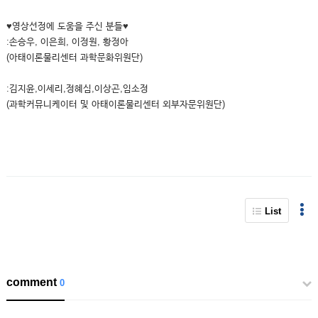
♥영상선정에 도움을 주신 분들♥
:손승우, 이은희, 이정원, 황정아
(아태이론물리센터 과학문화위원단)
:김지윤,이세리,정혜심,이상곤,임소정
(과학커뮤니케이터 및 아태이론물리센터 외부자문위원단)
List
comment
0