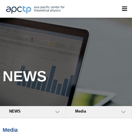
NEWS
NEWS
Media
Media