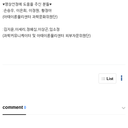
♥영상선정에 도움을 주신 분들♥
:손승우, 이은희, 이정원, 황정아
(아태이론물리센터 과학문화위원단)
:김지윤,이세리,정혜심,이상곤,임소정
(과학커뮤니케이터 및 아태이론물리센터 외부자문위원단)
List
comment
0