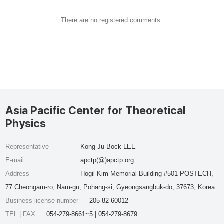
There are no registered comments.
Asia Pacific Center for Theoretical
Physics
Representative
Kong-Ju-Bock LEE
E-mail
apctp(@)apctp.org
Address
Hogil Kim Memorial Building #501 POSTECH,
77 Cheongam-ro, Nam-gu, Pohang-si, Gyeongsangbuk-do, 37673, Korea
Business license number
205-82-60012
TEL | FAX
054-279-8661~5 | 054-279-8679