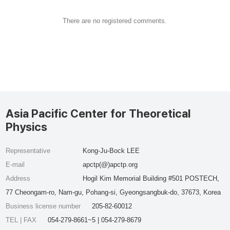
There are no registered comments.
Asia Pacific Center for Theoretical
Physics
Representative
Kong-Ju-Bock LEE
E-mail
apctp(@)apctp.org
Address
Hogil Kim Memorial Building #501 POSTECH,
77 Cheongam-ro, Nam-gu, Pohang-si, Gyeongsangbuk-do, 37673, Korea
Business license number
205-82-60012
TEL | FAX
054-279-8661~5 | 054-279-8679