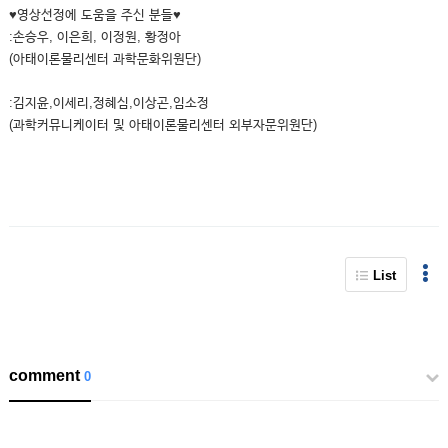
♥영상선정에 도움을 주신 분들♥
:손승우, 이은희, 이정원, 황정아
(아태이론물리센터 과학문화위원단)
:김지윤,이세리,정혜심,이상곤,임소정
(과학커뮤니케이터 및 아태이론물리센터 외부자문위원단)
List
comment
0