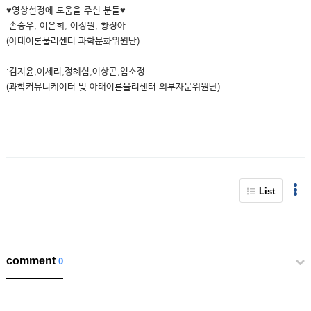
♥영상선정에 도움을 주신 분들♥
:손승우, 이은희, 이정원, 황정아
(아태이론물리센터 과학문화위원단)
:김지윤,이세리,정혜심,이상곤,임소정
(과학커뮤니케이터 및 아태이론물리센터 외부자문위원단)
List
comment
0