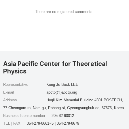
There are no registered comments.
Asia Pacific Center for Theoretical
Physics
Representative
Kong-Ju-Bock LEE
E-mail
apctp(@)apctp.org
Address
Hogil Kim Memorial Building #501 POSTECH,
77 Cheongam-ro, Nam-gu, Pohang-si, Gyeongsangbuk-do, 37673, Korea
Business license number
205-82-60012
TEL | FAX
054-279-8661~5 | 054-279-8679