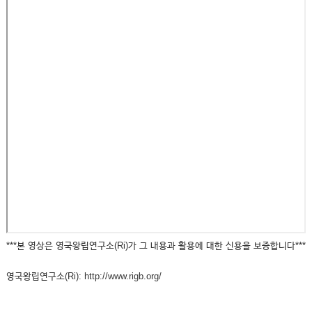
***본 영상은 영국왕립연구소(Ri)가 그 내용과 활용에 대한 신용을 보증합니다***
영국왕립연구소(Ri): http://www.rigb.org/