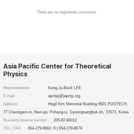
There are no registered comments.
Asia Pacific Center for Theoretical
Physics
Representative
Kong-Ju-Bock LEE
E-mail
apctp(@)apctp.org
Address
Hogil Kim Memorial Building #501 POSTECH,
77 Cheongam-ro, Nam-gu, Pohang-si, Gyeongsangbuk-do, 37673, Korea
Business license number
205-82-60012
TEL | FAX
054-279-8661~5 | 054-279-8679