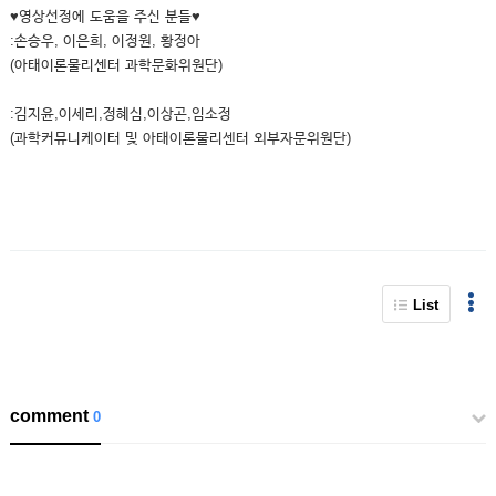
♥영상선정에 도움을 주신 분들♥
:손승우, 이은희, 이정원, 황정아
(아태이론물리센터 과학문화위원단)
:김지윤,이세리,정혜심,이상곤,임소정
(과학커뮤니케이터 및 아태이론물리센터 외부자문위원단)
List
comment
0