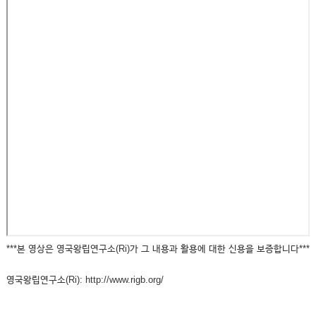
***본 영상은 영국왕립연구소(Ri)가 그 내용과 활용에 대한 신용을 보증합니다***
영국왕립연구소(Ri): http://www.rigb.org/