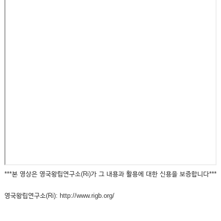
***본 영상은 영국왕립연구소(Ri)가 그 내용과 활용에 대한 신용을 보증합니다***
영국왕립연구소(Ri): http://www.rigb.org/