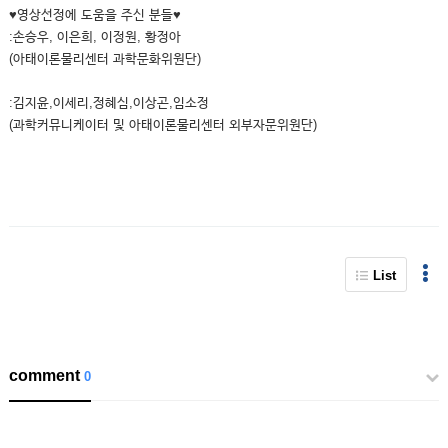
♥영상선정에 도움을 주신 분들♥
:손승우, 이은희, 이정원, 황정아
(아태이론물리센터 과학문화위원단)
:김지윤,이세리,정혜심,이상곤,임소정
(과학커뮤니케이터 및 아태이론물리센터 외부자문위원단)
List
comment
0