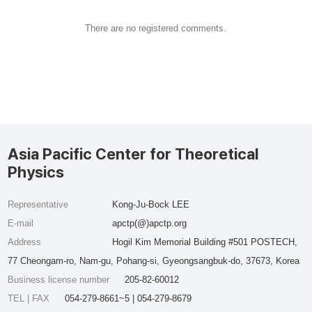
There are no registered comments.
Asia Pacific Center for Theoretical
Physics
Representative
Kong-Ju-Bock LEE
E-mail
apctp(@)apctp.org
Address
Hogil Kim Memorial Building #501 POSTECH,
77 Cheongam-ro, Nam-gu, Pohang-si, Gyeongsangbuk-do, 37673, Korea
Business license number
205-82-60012
TEL | FAX
054-279-8661~5 | 054-279-8679