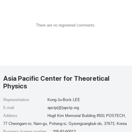
There are no registered comments.
Asia Pacific Center for Theoretical
Physics
Representative
Kong-Ju-Bock LEE
E-mail
apctp(@)apctp.org
Address
Hogil Kim Memorial Building #501 POSTECH,
77 Cheongam-ro, Nam-gu, Pohang-si, Gyeongsangbuk-do, 37673, Korea
Business license number
205-82-60012