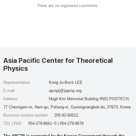
There are no registered comments.
Asia Pacific Center for Theoretical
Physics
Representative
Kong-Ju-Bock LEE
E-mail
apctp(@)apctp.org
Address
Hogil Kim Memorial Building #501 POSTECH,
77 Cheongam-ro, Nam-gu, Pohang-si, Gyeongsangbuk-do, 37673, Korea
Business license number
205-82-60012
TEL | FAX
054-279-8661~5 | 054-279-8679
The APCTP is supported by the Korean Government through the