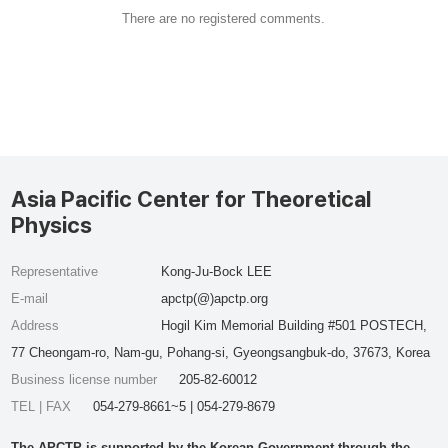
There are no registered comments.
Asia Pacific Center for Theoretical
Physics
Representative
Kong-Ju-Bock LEE
E-mail
apctp(@)apctp.org
Address
Hogil Kim Memorial Building #501 POSTECH,
77 Cheongam-ro, Nam-gu, Pohang-si, Gyeongsangbuk-do, 37673, Korea
Business license number
205-82-60012
TEL | FAX
054-279-8661~5 | 054-279-8679
The APCTP is supported by the Korean Government through the