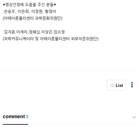
♥영상선정에 도움을 주신 분들♥
:손승우, 이은희, 이정원, 황정아
(아태이론물리센터 과학문화위원단)
:김지윤,이세리,정혜심,이상곤,임소정
(과학커뮤니케이터 및 아태이론물리센터 외부자문위원단)
List
comment
0