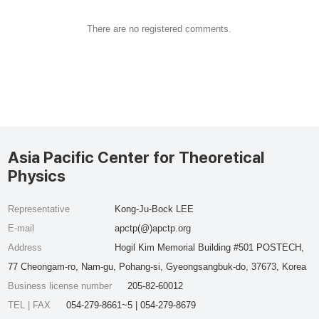
There are no registered comments.
Asia Pacific Center for Theoretical
Physics
Representative
Kong-Ju-Bock LEE
E-mail
apctp(@)apctp.org
Address
Hogil Kim Memorial Building #501 POSTECH,
77 Cheongam-ro, Nam-gu, Pohang-si, Gyeongsangbuk-do, 37673, Korea
Business license number
205-82-60012
TEL | FAX
054-279-8661~5 | 054-279-8679