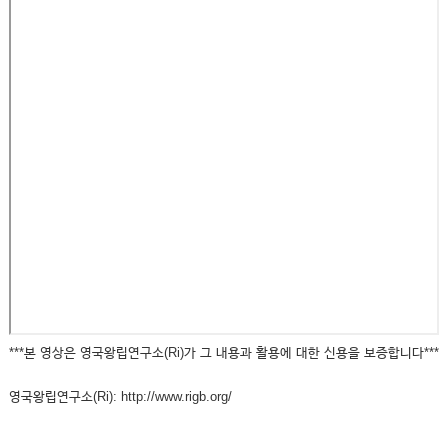
***본 영상은 영국왕립연구소(Ri)가 그 내용과 활용에 대한 신용을 보증합니다***
영국왕립연구소(Ri): http://www.rigb.org/