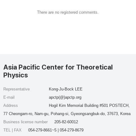
There are no registered comments.
Asia Pacific Center for Theoretical
Physics
Representative
Kong-Ju-Bock LEE
E-mail
apctp(@)apctp.org
Address
Hogil Kim Memorial Building #501 POSTECH,
77 Cheongam-ro, Nam-gu, Pohang-si, Gyeongsangbuk-do, 37673, Korea
Business license number
205-82-60012
TEL | FAX
054-279-8661~5 | 054-279-8679