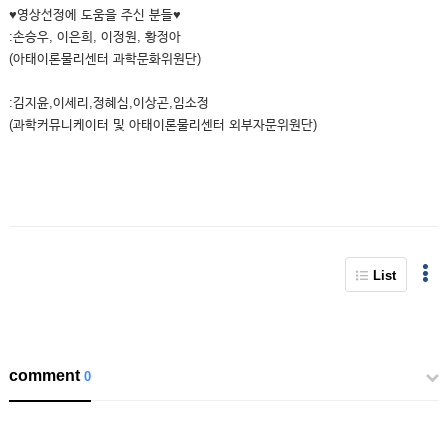
♥영상선정에 도움을 주신 분들♥
:손승우, 이은희, 이정원, 황정아
(아태이론물리센터 과학문화위원단)
:김지윤,이세리,정혜심,이상곤,임소정
(과학커뮤니케이터 및 아태이론물리센터 외부자문위원단)
List
comment
0