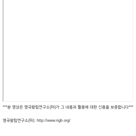
***본 영상은 영국왕립연구소(Ri)가 그 내용과 활용에 대한 신용을 보증합니다***
영국왕립연구소(Ri): http://www.rigb.org/