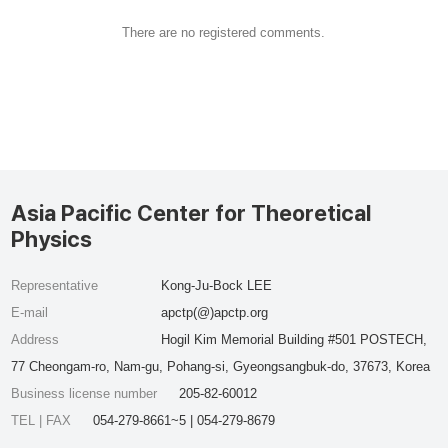
There are no registered comments.
Asia Pacific Center for Theoretical
Physics
Representative
Kong-Ju-Bock LEE
E-mail
apctp(@)apctp.org
Address
Hogil Kim Memorial Building #501 POSTECH,
77 Cheongam-ro, Nam-gu, Pohang-si, Gyeongsangbuk-do, 37673, Korea
Business license number
205-82-60012
TEL | FAX
054-279-8661~5 | 054-279-8679