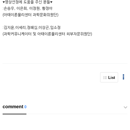
♥영상선정에 도움을 주신 분들♥
:손승우, 이은희, 이정원, 황정아
(아태이론물리센터 과학문화위원단)
:김지윤,이세리,정혜심,이상곤,임소정
(과학커뮤니케이터 및 아태이론물리센터 외부자문위원단)
List
comment
0