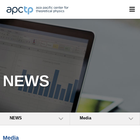
NEWS
NEWS
Media
Media