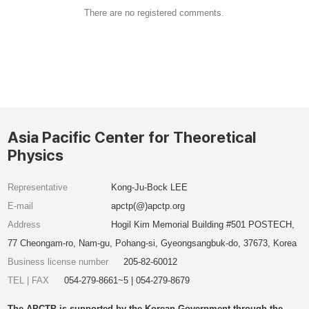
There are no registered comments.
Asia Pacific Center for Theoretical
Physics
Representative
Kong-Ju-Bock LEE
E-mail
apctp(@)apctp.org
Address
Hogil Kim Memorial Building #501 POSTECH,
77 Cheongam-ro, Nam-gu, Pohang-si, Gyeongsangbuk-do, 37673, Korea
Business license number
205-82-60012
TEL | FAX
054-279-8661~5 | 054-279-8679
The APCTP is supported by the Korean Government through the