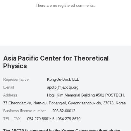
There are no registered comments.
Asia Pacific Center for Theoretical
Physics
Representative
Kong-Ju-Bock LEE
E-mail
apctp(@)apctp.org
Address
Hogil Kim Memorial Building #501 POSTECH,
77 Cheongam-ro, Nam-gu, Pohang-si, Gyeongsangbuk-do, 37673, Korea
Business license number
205-82-60012
TEL | FAX
054-279-8661~5 | 054-279-8679
The APCTP is supported by the Korean Government through the