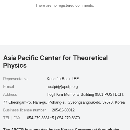
There are no registered comments.
Asia Pacific Center for Theoretical
Physics
Representative
Kong-Ju-Bock LEE
E-mail
apctp(@)apctp.org
Address
Hogil Kim Memorial Building #501 POSTECH,
77 Cheongam-ro, Nam-gu, Pohang-si, Gyeongsangbuk-do, 37673, Korea
Business license number
205-82-60012
TEL | FAX
054-279-8661~5 | 054-279-8679
The APCTP is supported by the Korean Government through the