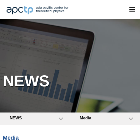
NEWS
NEWS
Media
Media