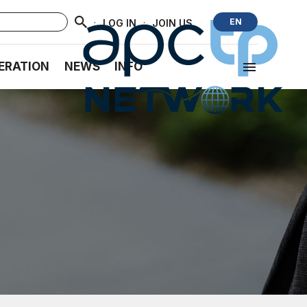
·
·
EN
LOG IN
JOIN US
ERATION
NEWS
INFO