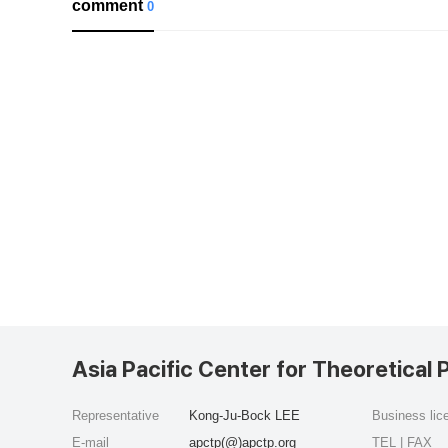
comment
0
Asia Pacific Center for Theoretical 
Representative
Kong-Ju-Bock LEE
Business li
E-mail
apctp(@)apctp.org
TEL | FAX