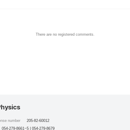
There are no registered comments.
Physics
cense number
205-82-60012
054-279-8661~5 | 054-279-8679