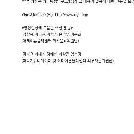
***본 영상은 영국왕립연구소(Ri)가 그 내용과 활용에 대한 신용을 보증
영국왕립연구소(Ri): http://www.rigb.org/
♥영상선정에 도움을 주신 분들♥
:김상욱,이명현,이성빈,손승우,이은희
(아태이론물리센터 과학문화위원단)
:김지윤,이세리,정혜심,이상곤,임소정
(과학커뮤니케이터 및 아태이론물리센터 외부자문위원단)