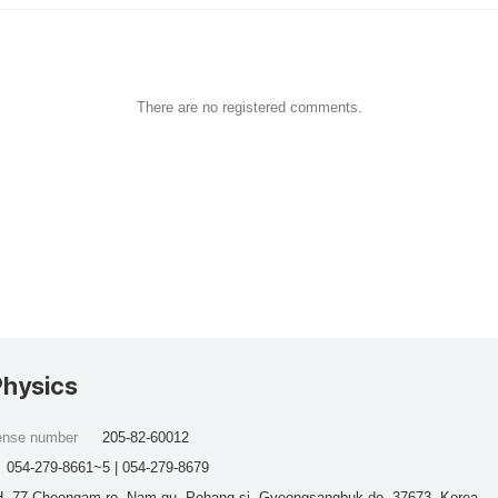
There are no registered comments.
Physics
cense number
205-82-60012
054-279-8661~5 | 054-279-8679
, 77 Cheongam-ro, Nam-gu, Pohang-si, Gyeongsangbuk-do, 37673, Korea