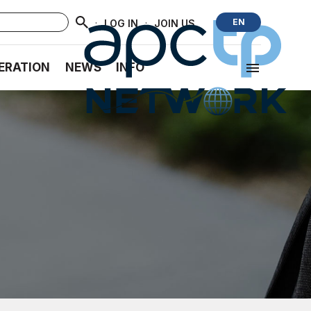
·
·
EN
LOG IN
JOIN US
ERATION
NEWS
INFO