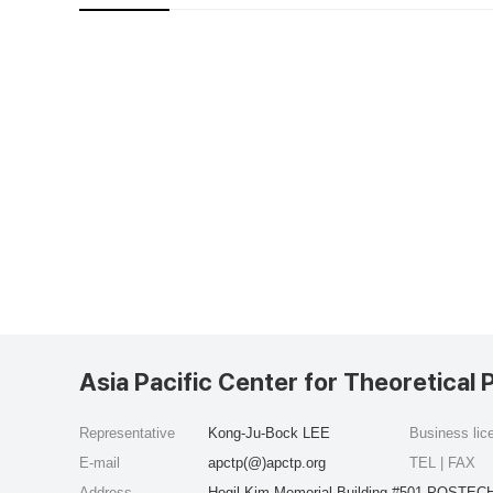
Asia Pacific Center for Theoretical 
Representative
Kong-Ju-Bock LEE
Business li
E-mail
apctp(@)apctp.org
TEL | FAX
Address
Hogil Kim Memorial Building #501 POSTECH