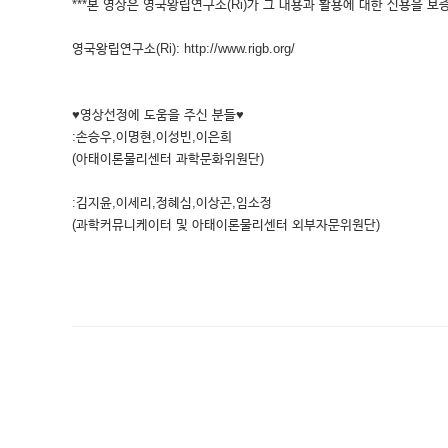
***본 영상은 영국왕립연구소(Ri)가 그 내용과 활용에 대한 신용을 보증
영국왕립연구소(Ri): http://www.rigb.org/
♥영상선정에 도움을 주신 분들♥
:손승우,이명현,이성빈,이은희
(아태이론물리센터 과학문화위원단)
:김지윤,이세리,정혜심,이상곤,임소정
(과학커뮤니케이터 및 아태이론물리센터 외부자문위원단)