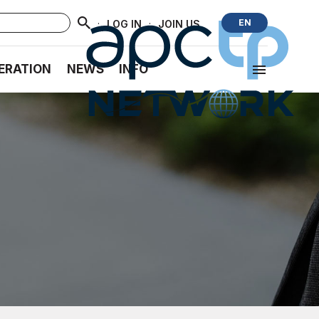
·
·
EN
LOG IN
JOIN US
ERATION
NEWS
INFO