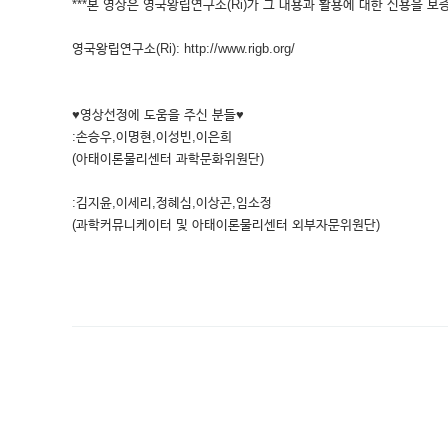
***본 영상은 영국왕립연구소(Ri)가 그 내용과 활용에 대한 신용을 보증
영국왕립연구소(Ri): http://www.rigb.org/
♥영상선정에 도움을 주신 분들♥
:손승우,이명현,이성빈,이은희
(아태이론물리센터 과학문화위원단)
:김지윤,이세리,정혜심,이상곤,임소정
(과학커뮤니케이터 및 아태이론물리센터 외부자문위원단)