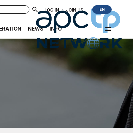
·
·
EN
LOG IN
JOIN US
ERATION
NEWS
INFO