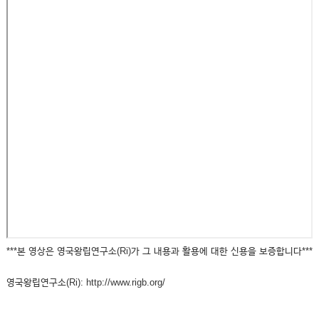
***본 영상은 영국왕립연구소(Ri)가 그 내용과 활용에 대한 신용을 보증합니다***
영국왕립연구소(Ri): http://www.rigb.org/