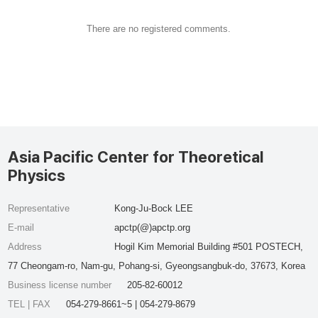
There are no registered comments.
Asia Pacific Center for Theoretical
Physics
Representative
Kong-Ju-Bock LEE
E-mail
apctp(@)apctp.org
Address
Hogil Kim Memorial Building #501 POSTECH,
77 Cheongam-ro, Nam-gu, Pohang-si, Gyeongsangbuk-do, 37673, Korea
Business license number
205-82-60012
TEL | FAX
054-279-8661~5 | 054-279-8679