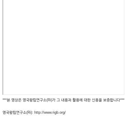
***본 영상은 영국왕립연구소(Ri)가 그 내용과 활용에 대한 신용을 보증합니다***
영국왕립연구소(Ri): http://www.rigb.org/