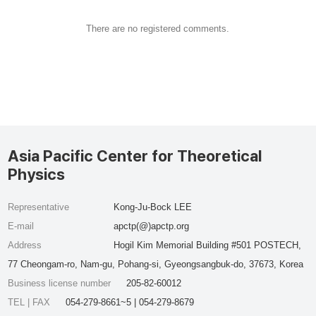
There are no registered comments.
Asia Pacific Center for Theoretical
Physics
Representative
Kong-Ju-Bock LEE
E-mail
apctp(@)apctp.org
Address
Hogil Kim Memorial Building #501 POSTECH,
77 Cheongam-ro, Nam-gu, Pohang-si, Gyeongsangbuk-do, 37673, Korea
Business license number
205-82-60012
TEL | FAX
054-279-8661~5 | 054-279-8679