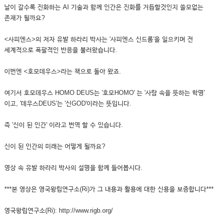
날이 갈수록 진화하는 AI 기술과 함께 인간은 진화를 거듭할것인지 쓸모없는
존재가 될까요?
<사피엔스>의 저자 유발 하라리 박사는 '사피엔스 신드롬'을 일으키며 전
세계적으로 폭팔적인 반응을 불러왔습니다.
이번엔 <호모데우스>라는 책으로 돌아 왔죠.
여기서 호모데우스 HOMO DEUS는 '호모HOMO' 는 '사람 속을 뜻하는 학명'
이고, '데우스DEUS'는 '신GOD'이라는 뜻입니다.
즉 '신이 된 인간' 이라고 번역 할 수 있습니다.
신이 된 인간의 미래는 어떻게 될까요?
영상 속 유발 하라리 박사의 설명을 함께 들어봅시다.
***본 영상은 영국왕립연구소(Ri)가 그 내용과 활용에 대한 신용을 보증합니다***
영국왕립연구소(Ri): http://www.rigb.org/