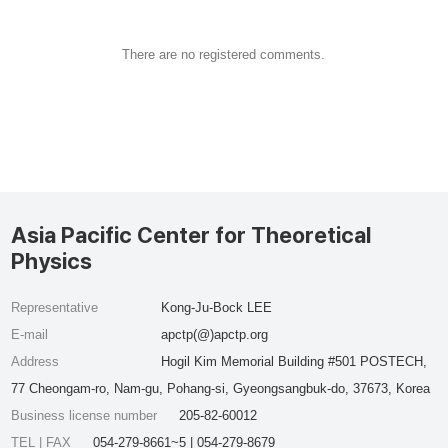
There are no registered comments.
Asia Pacific Center for Theoretical
Physics
Representative
Kong-Ju-Bock LEE
E-mail
apctp(@)apctp.org
Address
Hogil Kim Memorial Building #501 POSTECH,
77 Cheongam-ro, Nam-gu, Pohang-si, Gyeongsangbuk-do, 37673, Korea
Business license number
205-82-60012
TEL | FAX
054-279-8661~5 | 054-279-8679