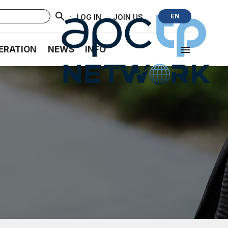
·
·
EN
LOG IN
JOIN US
ERATION
NEWS
INFO