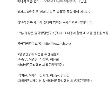
에너지 보존 법칙 - Richard Feynman(리처드 파인만)
리처드 파인만은 '에너지 보존 법칙'을 공식 없이 제시하여,
장난감 블록 개수에 빗대어 법칙을 구체적으로 설명합니다.
***본 영상은 영국왕립연구소(Ri)가 그 내용과 활용에 대한 신용을 보증
영국왕립연구소(Ri): http://www.rigb.org/
♥영상선정에 도움을 주신 분들♥
:손승우, 이명현, 이성빈, 이은희
(아태이론물리센터 과학문화위원단)
:김지윤, 이세리, 정혜심, 이상곤, 임소정
(과학커뮤니케이터 및 아태이론물리센터 외부자문위원단)