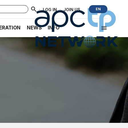
·
·
EN
LOG IN
JOIN US
ERATION
NEWS
INFO