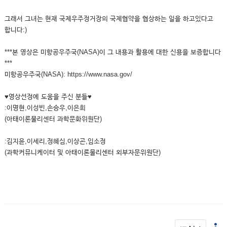
그래서 그녀는 현재 국제우주정거장의 국제협약을 협상하는 일을 하고있다고
합니다:)
***본 영상은 미항공우주국(NASA)이 그 내용과 활용에 대한 신용을 보증합니다
***
미항공우주국(NASA): https://www.nasa.gov/
♥영상선정에 도움을 주신 분들♥
:이명현,이성빈,손승우,이은희
(아태이론물리센터 과학문화위원단)
:김지윤,이세리,정혜심,이상곤,임소정
(과학커뮤니케이터 및 아태이론물리센터 외부자문위원단)