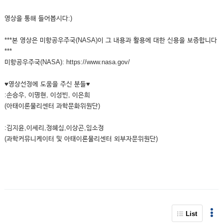
영상을 통해 들어봅시다:)
***본 영상은 미항공우주국(NASA)이 그 내용과 활용에 대한 신용을 보증합니다
***
미항공우주국(NASA): https://www.nasa.gov/
♥영상선정에 도움을 주신 분들♥
:손승우, 이명현, 이성빈, 이은희
(아태이론물리센터 과학문화위원단)
:김지윤,이세리,정혜심,이상곤,임소정
(과학커뮤니케이터 및 아태이론물리센터 외부자문위원단)
List