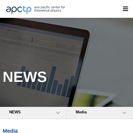
NEWS
NEWS
Media
Media