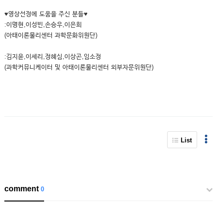
♥영상선정에 도움을 주신 분들♥
:이명현,이성빈,손승우,이은희
(아태이론물리센터 과학문화위원단)
:김지윤,이세리,정혜심,이상곤,임소정
(과학커뮤니케이터 및 아태이론물리센터 외부자문위원단)
List
comment
0