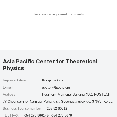
There are no registered comments.
Asia Pacific Center for Theoretical
Physics
Representative
Kong-Ju-Bock LEE
E-mail
apctp(@)apctp.org
Address
Hogil Kim Memorial Building #501 POSTECH,
77 Cheongam-ro, Nam-gu, Pohang-si, Gyeongsangbuk-do, 37673, Korea
Business license number
205-82-60012
TEL | FAX
054-279-8661~5 | 054-279-8679