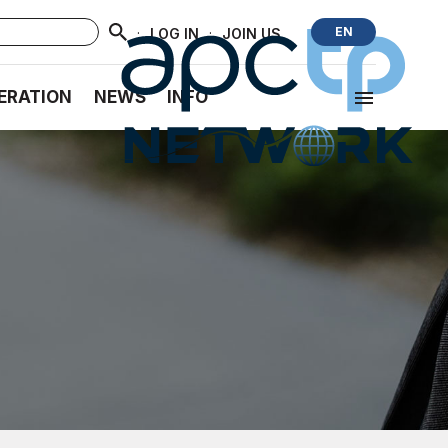
·
·
EN
LOG IN
JOIN US
ERATION
NEWS
INFO