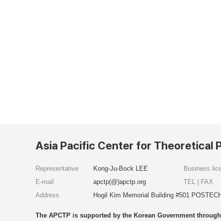
Asia Pacific Center for Theoretical 
Representative
Kong-Ju-Bock LEE
Business li
E-mail
apctp(@)apctp.org
TEL | FAX
Address
Hogil Kim Memorial Building #501 POSTECH
The APCTP is supported by the Korean Government through t