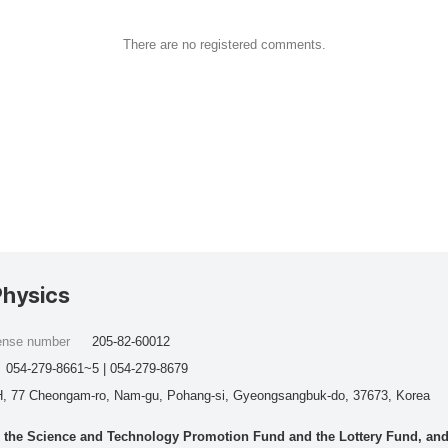
There are no registered comments.
Physics
cense number
205-82-60012
054-279-8661~5 | 054-279-8679
, 77 Cheongam-ro, Nam-gu, Pohang-si, Gyeongsangbuk-do, 37673, Korea
he Science and Technology Promotion Fund and the Lottery Fund, and wo