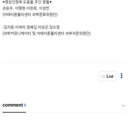
♥영상선정에 도움을 주신 분들♥
손승우, 이명현,이은희, 이성빈
(아태이론물리센터 과학문화위원단)
:김지윤,이세리,정혜심,이상곤,임소정
(과학커뮤니케이터 및 아태이론물리센터 외부자문위원단)
List
comment
0