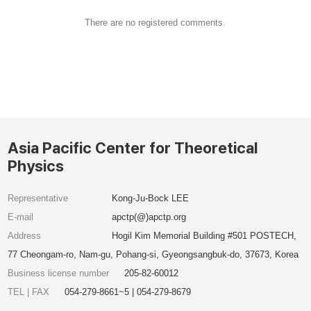
There are no registered comments.
Asia Pacific Center for Theoretical
Physics
Representative
Kong-Ju-Bock LEE
E-mail
apctp(@)apctp.org
Address
Hogil Kim Memorial Building #501 POSTECH,
77 Cheongam-ro, Nam-gu, Pohang-si, Gyeongsangbuk-do, 37673, Korea
Business license number
205-82-60012
TEL | FAX
054-279-8661~5 | 054-279-8679