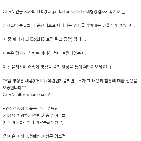
CERN 건물 지하의 LHC(Large Hadron Collider:대형강입자가속기)에는
입자들이 충돌할 때 순간적으로 나타나는 입자를 잡아내는 검출기가 있습니다.
이 중 하나가 LHCb(LHC 보텀 쿼크 공장) 입니다.
새로운 탐지기 설치로 어떠한 점이 보완되었는지,
이후 물리학에 어떻게 영향을 줄지 영상을 통해 확인해보세요! :)
***본 영상은 세른(CERN) 유럽입자물리연구소가 그 내용과 활용에 대한 신용을
보증합니다***
CERN: https://home.cern/
♥영상선정에 도움을 주신 분들♥
:김상욱,이명현,이성빈,손승우,이은희
(아태이론물리센터 과학문화위원단)
:김지윤,이세리,정혜심,이상곤,임소정