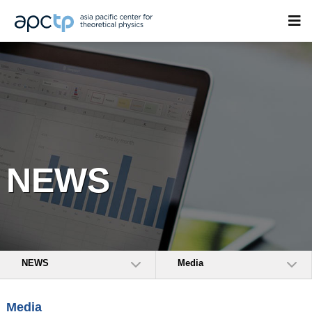
NEWS
NEWS
Media
Media