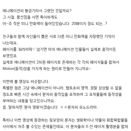
애니메이션의 황금기라서 그랬던 것일까요?
그 시절..풍선껌을 사면 특이하게도
아~주 작은 미니 만화책이 들어있었습니다. 20페이지 정도 되는..?
친구들과 함께 자신들이 뽑은 서로 다른 미니 만화책을 자랑했던 기억이
나는데요,
페이지를 '최라라락~' 넘기면 마치 애니메이션 인물들이 실제로 움직이듯
보였었죠.
실제로 애니메이션이 2차원 페이지로 존재하는 각 각의 페이지들을 합쳐서
Motion(동작)성을 가지게 하는 원리로 만들어 지니까요~
이번에 볼 영상도 비슷합니다.
특별한 점은 그냥 애니메이션이 아니라, 펨토초의 영역..정말 상상할 수 없을
정도로 빠른 시간 속에서 분자의 움직임을 포착하여 그 포착물들에 동작성을
부여하는 내용을 담고있으니까요.
음..말하자면 '분자 영화'이겠습니다. ㅎㅎ분자의 모노드라마..
특히나 이번 영상에 등장하는 링모양의 분자는 생화학이나 약물의 화합복합물들
사이에서 자주 볼 수있는 존재들인데요, 이 분자들의 X-선 레이저 촬영본을 합쳐