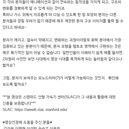
각 각의 분자들이 애니메이션과 같이 연속하는 동작성을 가지게 되고, 구조의
변화를 정확하게 알 수 있게 되는 것이죠.
특히나 가스 위에서 자유롭게 떠 다닐 수 있도록 한 링 모양의 분자는 다른
분자들과 엉킬 우려가 없기 때문에 매우 깨끗한 분자 구조 이미지를 출력 할 수
있다고 하네요~
분자가 깨지고, 결속이 약해지고, 변화하는 과정이야말로 화학 분야에서 가장
집중하고 있는 분분이기 때문에, 분자 모형을 펨토초 영역에서 구현하는 것은
매우 획기적인 일이 아닐 수 없습니다. 일반인들이 이해하기 쉽게 예를 들자면,
2차원의 사진만 보던 시대에서 영상 시대를 목격하게 되는 놀라움과 같다고나
할까요?
그럼, 분자가 보여주는 모노드라마(?)가 어떻게 가능하다는 것인지.. 확인해
보도록 할까요?
***본 영상은 스탠퍼드 선형 가속기 센터(SLAC)가 그 내용과 활용에 대한
신용을 보증합니다***
SLAC: https://www6.slac.stanford.edu/
♥영상선정에 도움을 주신 분들♥
:김상욱,이명현,이성빈,손승우,이은희