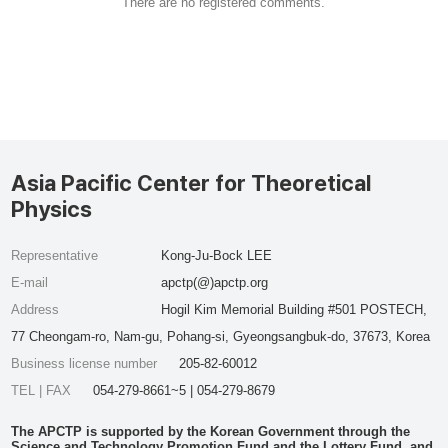
There are no registered comments.
Asia Pacific Center for Theoretical
Physics
Representative
Kong-Ju-Bock LEE
E-mail
apctp(@)apctp.org
Address
Hogil Kim Memorial Building #501 POSTECH,
77 Cheongam-ro, Nam-gu, Pohang-si, Gyeongsangbuk-do, 37673, Korea
Business license number
205-82-60012
TEL | FAX
054-279-8661~5 | 054-279-8679
The APCTP is supported by the Korean Government through the
Science and Technology Promotion Fund and the Lottery Fund, and