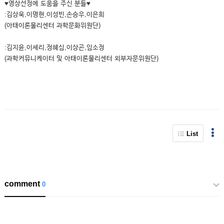
♥영상선정에 도움을 주신 분들♥
:김상욱,이명현,이성빈,손승우,이은희
(아태이론물리센터 과학문화위원단)
:김지윤,이세리,정혜심,이상곤,임소정
(과학커뮤니케이터 및 아태이론물리센터 외부자문위원단)
List
comment
0