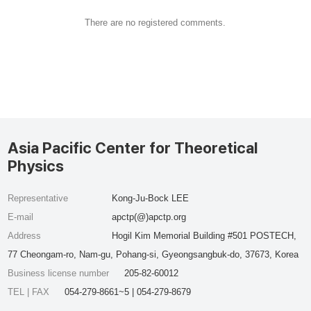
There are no registered comments.
Asia Pacific Center for Theoretical
Physics
Representative
Kong-Ju-Bock LEE
E-mail
apctp(@)apctp.org
Address
Hogil Kim Memorial Building #501 POSTECH,
77 Cheongam-ro, Nam-gu, Pohang-si, Gyeongsangbuk-do, 37673, Korea
Business license number
205-82-60012
TEL | FAX
054-279-8661~5 | 054-279-8679