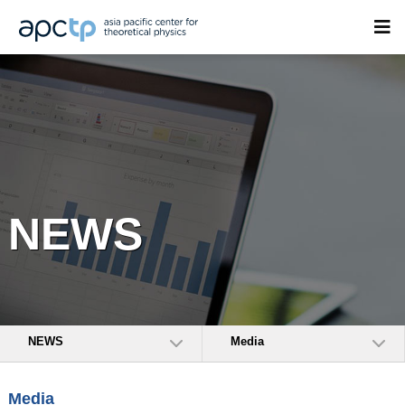
NEWS
NEWS
Media
Media