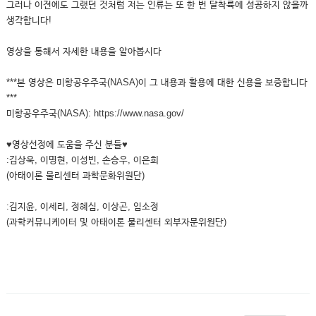
그러나 이전에도 그랬던 것처럼 저는 인류는 또 한 번 달착륙에 성공하지 않을까
생각합니다!
영상을 통해서 자세한 내용을 알아봅시다
***본 영상은 미항공우주국(NASA)이 그 내용과 활용에 대한 신용을 보증합니다
***
미항공우주국(NASA): https://www.nasa.gov/
♥영상선정에 도움을 주신 분들♥
:김상욱, 이명현, 이성빈, 손승우, 이은희
(아태이론 물리센터 과학문화위원단)
:김지윤, 이세리, 정혜심, 이상곤, 임소정
(과학커뮤니케이터 및 아태이론 물리센터 외부자문위원단)