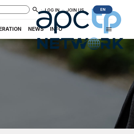
·
·
EN
LOG IN
JOIN US
ERATION
NEWS
INFO