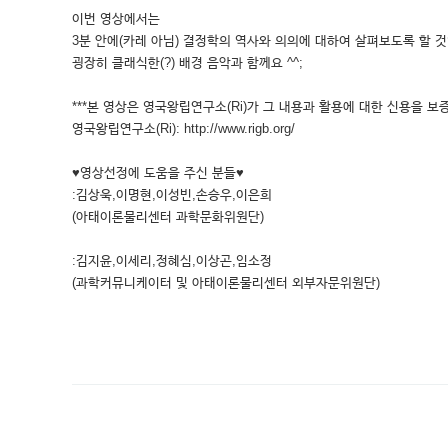
이번 영상에서는
3분 안에(카레 아님) 결정학의 역사와 의의에 대하여 살펴보도록 할 
굉장히 클래식한(?) 배경 음악과 함께요 ^^;
***본 영상은 영국왕립연구소(Ri)가 그 내용과 활용에 대한 신용을 보증
영국왕립연구소(Ri): http://www.rigb.org/
♥영상선정에 도움을 주신 분들♥
:김상욱,이명현,이성빈,손승우,이은희
(아태이론물리센터 과학문화위원단)
:김지윤,이세리,정혜심,이상곤,임소정
(과학커뮤니케이터 및 아태이론물리센터 외부자문위원단)