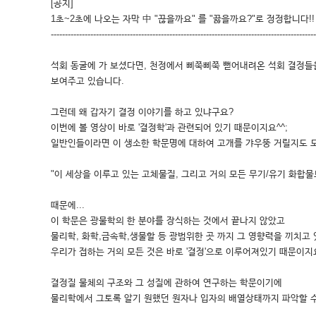
[공지]
1초~2초에 나오는 자막 中 "끊을까요" 를 "끓을까요?"로 정정합니다!!
---------------------------------------------------------------------------------------------
석회 동굴에 가 보셨다면, 천정에서 삐쭉삐쭉 뻗어내려온 석회 결정들을 
보여주고 있습니다.
그런데 왜 갑자기 결정 이야기를 하고 있냐구요?
이번에 볼 영상이 바로 '결정학'과 관련되어 있기 때문이지요^^;
일반인들이라면 이 생소한 학문명에 대하여 고개를 갸우뚱 거릴지도 모릅
"이 세상을 이루고 있는 고체물질, 그리고 거의 모든 무기/유기 화합물
때문에...
이 학문은 광물학의 한 분야를 장식하는 것에서 끝나지 않았고
물리학, 화학,금속학,생물할 등 광범위한 곳 까지 그 영향력을 끼치고 
우리가 접하는 거의 모든 것은 바로 '결정'으로 이루어져있기 때문이지
결정질 물체의 구조와 그 성질에 관하여 연구하는 학문이기에
물리학에서 그토록 알기 원했던 원자나 입자의 배열상태까지 파악할 수