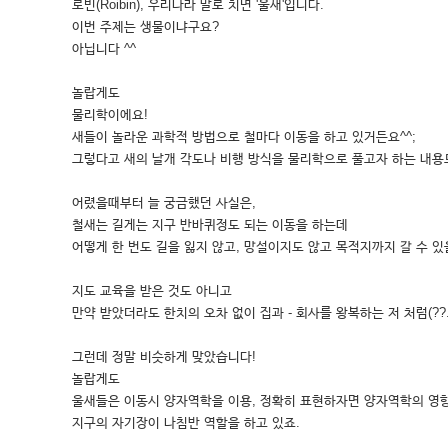
로빈(Roibin), 우리나라 말로 치면 '울새'입니다.
이번 주제는 생물이냐구요?
아닙니다 ^^
놀랍게도
물리학이에요!
새들이 놀라운 과학적 방법으로 철마다 이동을 하고 있거든요^^;
그렇다고 새의 날개 각도나 비행 방식을 물리학으로 풀고자 하는 내용
어렸을때부터 늘 궁금했던 사실은,
철새는 길게는 지구 반바퀴정도 되는 이동을 하는데
어떻게 한 번도 길을 잃지 않고, 망설이지도 않고 목적지까지 갈 수 있
지도 교육을 받은 것도 아니고
만약 받았더라도 한치의 오차 없이 집과 - 회사를 왕복하는 저 처럼(??
그런데 정말 비슷하게 맞았습니다!
놀랍게도
울새들은 이동시 양자역학을 이용, 정확히 표현하자면 양자역학의 영
지구의 자기장이 나침반 역할을 하고 있죠.