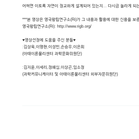
어쩌면 이토록 자연이 정교하게 설계되어 있는지... 다시금 놀라게 되
***본 영상은 영국왕립연구소(Ri)가 그 내용과 활용에 대한 신용을 보증
영국왕립연구소(Ri): http://www.rigb.org/
♥영상선정에 도움을 주신 분들♥
:김상욱,이명현,이성빈,손승우,이은희
(아태이론물리센터 과학문화위원단)
:김지윤,이세리,정혜심,이상곤,임소정
(과학커뮤니케이터 및 아태이론물리센터 외부자문위원단)