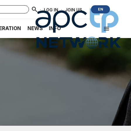
·
·
EN
LOG IN
JOIN US
ERATION
NEWS
INFO