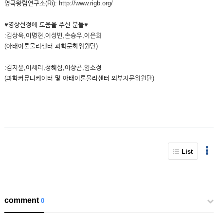
영국왕립연구소(Ri): http://www.rigb.org/
♥영상선정에 도움을 주신 분들♥
:김상욱,이명현,이성빈,손승우,이은희
(아태이론물리센터 과학문화위원단)
:김지윤,이세리,정혜심,이상곤,임소정
(과학커뮤니케이터 및 아태이론물리센터 외부자문위원단)
List
comment
0