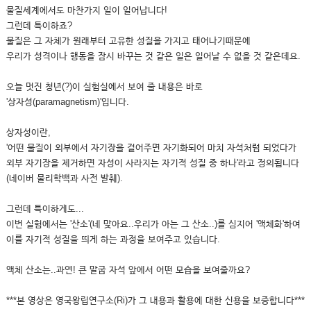
물질세계에서도 마찬가지 일이 일어납니다!
그런데 특이하죠?
물질은 그 자체가 원래부터 고유한 성질을 가지고 태어나기때문에
우리가 성격이나 행동을 잠시 바꾸는 것 같은 일은 일어날 수 없을 것 같은데요.
오늘 멋진 청년(?)이 실험실에서 보여 줄 내용은 바로
'상자성(paramagnetism)'입니다.
상자성이란,
'어떤 물질이 외부에서 자기장을 걸어주면 자기화되어 마치 자석처럼 되었다가
외부 자기장을 제거하면 자성이 사라지는 자기적 성질 중 하나'라고 정의됩니다
(네이버 물리학백과 사전 발췌).
그런데 특이하게도...
이번 실험에서는 '산소'(네 맞아요..우리가 아는 그 산소..)를 심지어 '액체화'하여
이를 자기적 성질을 띄게 하는 과정을 보여주고 있습니다.
액체 산소는..과연! 큰 말굽 자석 앞에서 어떤 모습을 보여줄까요?
***본 영상은 영국왕립연구소(Ri)가 그 내용과 활용에 대한 신용을 보증합니다***