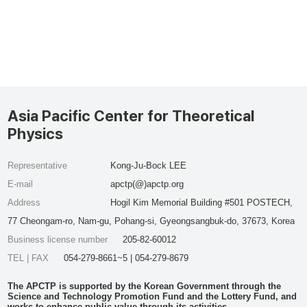
Asia Pacific Center for Theoretical
Physics
Representative
Kong-Ju-Bock LEE
E-mail
apctp(@)apctp.org
Address
Hogil Kim Memorial Building #501 POSTECH,
77 Cheongam-ro, Nam-gu, Pohang-si, Gyeongsangbuk-do, 37673, Korea
Business license number
205-82-60012
TEL | FAX
054-279-8661~5 | 054-279-8679
The APCTP is supported by the Korean Government through the
Science and Technology Promotion Fund and the Lottery Fund, and
works to enhance public value through its activities.