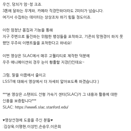
우선, 덩치가 엄~청 크죠.
3톤에 달하는 무게와, 카메라 직경만하더라도 2미터가 넘습니다.
여기서 수집하는 데이터는 상상조차 하기 힘들 정도이죠.
이런 엄청난 몸집과 기능을 통해
지구 주변으로 돌진하는 위험한 행성들을 포착하고, 기존의 망원경이 하지 못
했던 우주의 이벤트들을 포착한다고 하네요!
이번 영상은 SLAC에서 매우 고퀄리티로 제작한 덕분에
우주 애니메이션의 경우 눈이 황홀할 지경(!)인데요~
그럼, 말을 이쯤에서 줄이고
LSST에 대해서 영상에서 더 자세히 알아보도록 하겠습니다:)
***본 영상은 스탠퍼드 선형 가속기 센터(SLAC)가 그 내용과 활용에 대한
신용을 보증합니다***
SLAC: https://www6.slac.stanford.edu/
♥영상선정에 도움을 주신 분들♥
:김상욱,이명현,이성빈,손승우,이은희