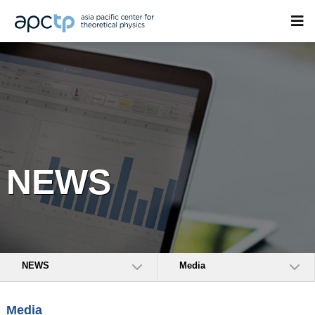
NEWS
NEWS
Media
Media