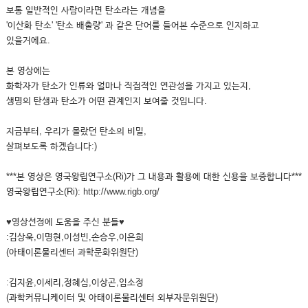
보통 일반적인 사람이라면 탄소라는 개념을
'이산화 탄소' '탄소 배출량' 과 같은 단어를 들어본 수준으로 인지하고
있을거에요.
본 영상에는
화학자가 탄소가 인류와 얼마나 직접적인 연관성을 가지고 있는지,
생명의 탄생과 탄소가 어떤 관계인지 보여줄 것입니다.
지금부터, 우리가 몰랐던 탄소의 비밀,
살펴보도록 하겠습니다:)
***본 영상은 영국왕립연구소(Ri)가 그 내용과 활용에 대한 신용을 보증합니다***
영국왕립연구소(Ri): http://www.rigb.org/
♥영상선정에 도움을 주신 분들♥
:김상욱,이명현,이성빈,손승우,이은희
(아태이론물리센터 과학문화위원단)
:김지윤,이세리,정혜심,이상곤,임소정
(과학커뮤니케이터 및 아태이론물리센터 외부자문위원단)