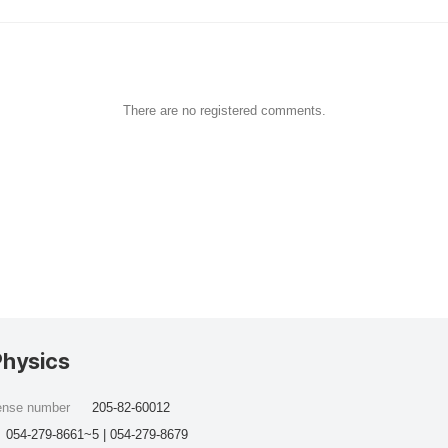
There are no registered comments.
Physics
cense number
205-82-60012
054-279-8661~5 | 054-279-8679