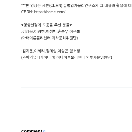
***본 영상은 세른(CERN) 유럽입자물리연구소가 그 내용과 활용에 대
CERN: https://home.cern/
♥영상선정에 도움을 주신 분들♥
:김상욱,이명현,이성빈,손승우,이은희
(아태이론물리센터 과학문화위원단)
:김지윤,이세리,정혜심,이상곤,임소정
(과학커뮤니케이터 및 아태이론물리센터 외부자문위원단)
comment
0