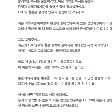
물리학을 하시는 분들이라면, 혹은 과학을 하시는 분들도
강입자 충돌기(LHC)를 들어본 적이 있으실거에요.
LHC의 활용은 물리학 연구의 중심에 있으니까요!
저는 과학자들이야말로 현실에 절대 안주하지 않는 집단지성이라고 생
그래서 영상을 볼 때 마다 스스로의 삶에 대한 반성(?)을 하기도 하는데
그도 그럴것이...
지금껏 LHC연구와 활용 능력에 관해서는 자타공인 세계 최고였던 C
이제는 새로운 프로젝트를 시작한다고 합니다!
바로 'High-Lumi'라고 불리우는 프로젝트인데요.
이 이름의 유래는...정말 과학도 답게(?) 직관적입니다.
충돌기에서 충돌 횟수를 10배 정도 늘리는 것은, 그 만큼 충돌에 의해 발
때문에, High(고)lumi(광도)라는 이름을 붙이게 된 것이죠.
이~쯤 이면 됐다! 라고 생각 할때에도
우리가 생각할 수 없는 또 다른 첨단을 연구하는 CERN이 새롭게 진
이 영상을 보면서 확인해보도록 하겠습니다:)