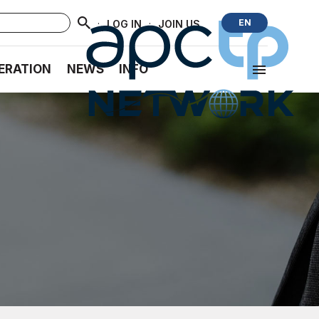
·
·
EN
LOG IN
JOIN US
ERATION
NEWS
INFO