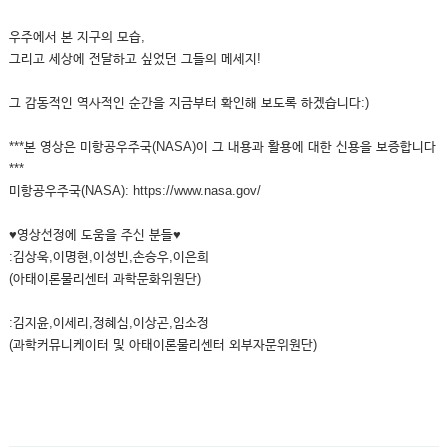
우주에서 본 지구의 모습,
그리고 세상에 전달하고 싶었던 그들의 메세지!
그 감동적인 역사적인 순간을 지금부터 확인해 보도록 하겠습니다:)
***본 영상은 미항공우주국(NASA)이 그 내용과 활용에 대한 신용을 보증합니다
***
미항공우주국(NASA): https://www.nasa.gov/
♥영상선정에 도움을 주신 분들♥
:김상욱,이명현,이성빈,손승우,이은희
(아태이론물리센터 과학문화위원단)
:김지윤,이세리,정혜심,이상곤,임소정
(과학커뮤니케이터 및 아태이론물리센터 외부자문위원단)