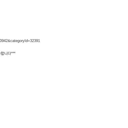
40942&categoryId=32391
합니다***