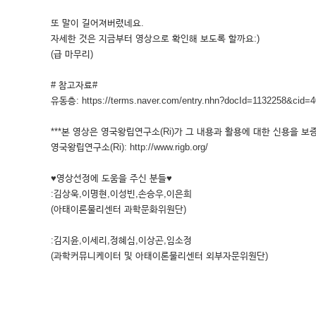
또 말이 길어져버렸네요.
자세한 것은 지금부터 영상으로 확인해 보도록 할까요:)
(급 마무리)
# 참고자료#
유동층: https://terms.naver.com/entry.nhn?docId=1132258&cid=
***본 영상은 영국왕립연구소(Ri)가 그 내용과 활용에 대한 신용을 보증
영국왕립연구소(Ri): http://www.rigb.org/
♥영상선정에 도움을 주신 분들♥
:김상욱,이명현,이성빈,손승우,이은희
(아태이론물리센터 과학문화위원단)
:김지윤,이세리,정혜심,이상곤,임소정
(과학커뮤니케이터 및 아태이론물리센터 외부자문위원단)