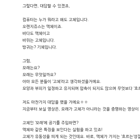
그렇다면, 대답할 수 있겠죠,
컴퓨터는 누가 뭐라고 해도 고체입니다.
오렌지쥬스는 액체이죠.
바다도 액체이고
바위는 고체입니다.
방귀는? 기체입니다.
그럼,
모래는요?
모래는 무엇일까요?
아마 모든 분들이 '고체'라고 생각하셨을거에요.
모양과 부피가 일정하고 유지되며 압축이 되지도 않으며 무엇보다 '흐르
저도 마찬가지 대답을 했을 거에요ㅎㅎ
지금부터 보실 영상은, 모래가 고체가 아니라는 것을 증명하는 영상이
고체인 '모래'에 공기를 주입하면?
액체와 같은 특징을 보인다는 실험을 하고 있죠!
고체가 유동성을 띄게 되는 것인데요. 바로, 액체가 가지는 '흐르는'성질