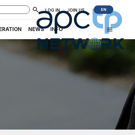
·
·
EN
LOG IN
JOIN US
ERATION
NEWS
INFO