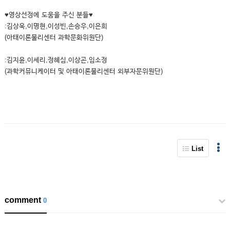
♥영상선정에 도움을 주신 분들♥
:김상욱,이명현,이성빈,손승우,이은희
(아태이론물리센터 과학문화위원단)
:김지윤,이세리,정혜심,이상곤,임소정
(과학커뮤니케이터 및 아태이론물리센터 외부자문위원단)
List
comment
0