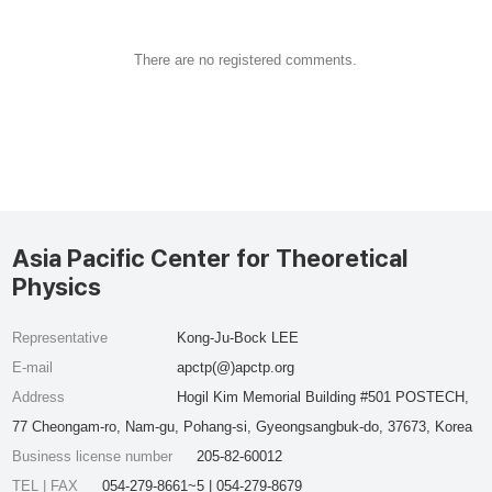
There are no registered comments.
Asia Pacific Center for Theoretical
Physics
Representative
Kong-Ju-Bock LEE
E-mail
apctp(@)apctp.org
Address
Hogil Kim Memorial Building #501 POSTECH,
77 Cheongam-ro, Nam-gu, Pohang-si, Gyeongsangbuk-do, 37673, Korea
Business license number
205-82-60012
TEL | FAX
054-279-8661~5 | 054-279-8679